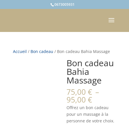
0673005931
Accueil
/
Bon cadeau
/ Bon cadeau Bahia Massage
Bon cadeau
Bahia
Massage
75,00
€
–
Plage
95,00
€
de
Offrez un bon cadeau
prix :
pour un massage à la
75,00 €
personne de votre choix.
à