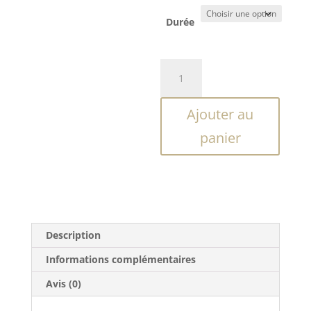
95,00 €
Durée
quantité
de
Bon
Ajouter au
cadeau
Bahia
panier
Massage
Description
Informations complémentaires
Avis (0)