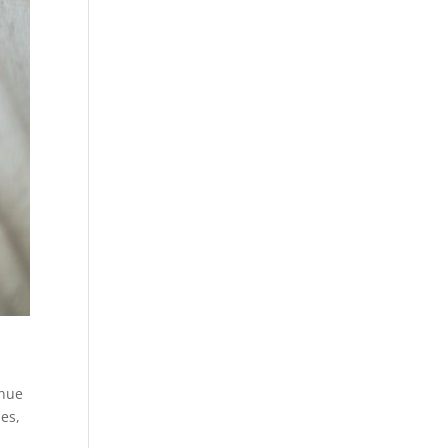
enue
es,