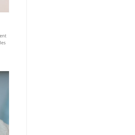
ient
les